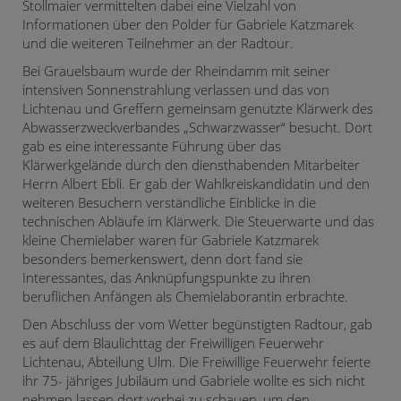
Stollmaier vermittelten dabei eine Vielzahl von
Informationen über den Polder für Gabriele Katzmarek
und die weiteren Teilnehmer an der Radtour.
Bei Grauelsbaum wurde der Rheindamm mit seiner
intensiven Sonnenstrahlung verlassen und das von
Lichtenau und Greffern gemeinsam genutzte Klärwerk des
Abwasserzweckverbandes „Schwarzwasser“ besucht. Dort
gab es eine interessante Führung über das
Klärwerkgelände durch den diensthabenden Mitarbeiter
Herrn Albert Ebli. Er gab der Wahlkreiskandidatin und den
weiteren Besuchern verständliche Einblicke in die
technischen Abläufe im Klärwerk. Die Steuerwarte und das
kleine Chemielaber waren für Gabriele Katzmarek
besonders bemerkenswert, denn dort fand sie
Interessantes, das Anknüpfungspunkte zu ihren
beruflichen Anfängen als Chemielaborantin erbrachte.
Den Abschluss der vom Wetter begünstigten Radtour, gab
es auf dem Blaulichttag der Freiwilligen Feuerwehr
Lichtenau, Abteilung Ulm. Die Freiwillige Feuerwehr feierte
ihr 75- jähriges Jubiläum und Gabriele wollte es sich nicht
nehmen lassen dort vorbei zu schauen, um den