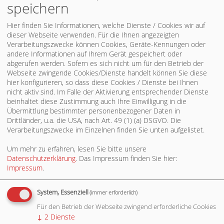
speichern
21.04.2026 10:43
Hier finden Sie Informationen, welche Dienste / Cookies wir auf
Perspektive Zukunft - Vier Regionalkonferenzen
dieser Webseite verwenden. Für die Ihnen angezeigten
im ganzen Land
Verarbeitungszwecke können Cookies, Geräte-Kennungen oder
Das Wahlergebnis vom 8. März markiert einen der
andere Informationen auf Ihrem Gerät gespeichert oder
bittersten Abende für die Sozialdemokratie in Baden-
abgerufen werden. Sofern es sich nicht um für den Betrieb der
Württemberg. Klar ist: Wir brauchen eine echte
Webseite zwingende Cookies/Dienste handelt können Sie diese
Neuaufstellung und einen Weg, den wir gemeinsam
hier konfigurieren, so dass diese Cookies / Dienste bei Ihnen
gestalten. Wir laden euch ein, die Zukunft unserer
nicht aktiv sind. Im Falle der Aktivierung entsprechender Dienste
Partei aktiv mitzuprägen.
beinhaltet diese Zustimmung auch Ihre Einwilligung in die
Übermittlung bestimmter personenbezogener Daten in
Drittländer, u.a. die USA, nach Art. 49 (1) (a) DSGVO. Die
20.04.2026 14:30
Verarbeitungszwecke im Einzelnen finden Sie unten aufgelistet.
Mitgliederbefragung zur Wahl des Landesvorsitzes
beschlossen
Um mehr zu erfahren, lesen Sie bitte unsere
Der Landesvorstand der SPD Baden-Württemberg hat
Datenschutzerklärung
. Das Impressum finden Sie hier:
im Rahmen seiner Klausurtagung am 17. und 18. April in
Impressum
.
Stuttgart nach intensiven Beratungen beschlossen,
eine Mitgliederbefragung zur Wahl des Landesvorsitzes
System, Essenziell
(immer erforderlich)
durchzuführen. Dem Beschluss ging ein ursprünglich
geplanter Sondierungsprozess voraus.
Für den Betrieb der Webseite zwingend erforderliche Cookies
↓
2
Dienste